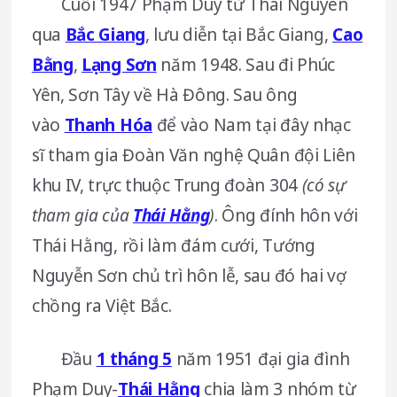
Cuối 1947 Phạm Duy từ Thái Nguyên
qua
Bắc Giang
, lưu diễn tại Bắc Giang,
Cao
Bằng
,
Lạng Sơn
năm 1948. Sau đi Phúc
Yên, Sơn Tây về Hà Đông. Sau ông
vào
Thanh Hóa
để vào Nam tại đây nhạc
sĩ tham gia Đoàn Văn nghệ Quân đội Liên
khu IV, trực thuộc Trung đoàn 304
(có sự
tham gia của
Thái Hằng
)
. Ông đính hôn với
Thái Hằng, rồi làm đám cưới, Tướng
Nguyễn Sơn chủ trì hôn lễ, sau đó hai vợ
chồng ra Việt Bắc.
Đầu
1 tháng 5
năm 1951 đại gia đình
Phạm Duy-
Thái Hằng
chia làm 3 nhóm từ