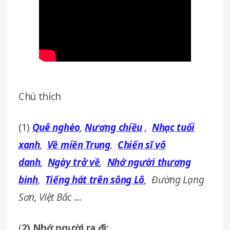
Chú thích
(1)
Quê nghèo
,
Nương chiều
,
Nhạc tuổi
xanh
,
Về miền Trung
,
Chiến sĩ vô
danh
,
Ngày trở về
,
Nhớ người thương
binh
,
Tiếng hát trên sông Lô
, Đường Lạng
Sơn, Việt Bắc …
(
2) Nhớ người ra đi: