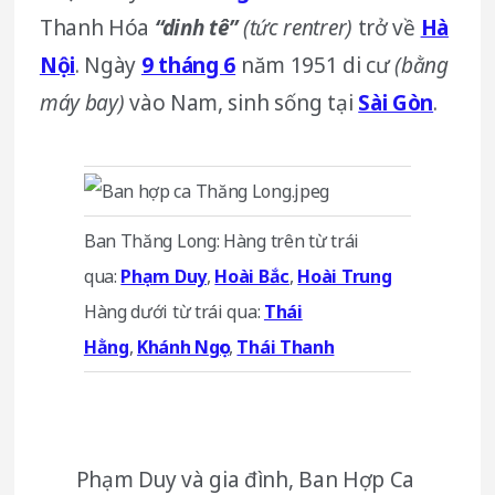
Thanh Hóa
“dinh tê”
(tức rentrer)
trở về
Hà
Nội
. Ngày
9 tháng 6
năm 1951 di cư
(bằng
máy bay)
vào Nam, sinh sống tại
Sài Gòn
.
Ban Thăng Long: Hàng trên từ trái
qua:
Phạm Duy
,
Hoài Bắc
,
Hoài Trung
Hàng dưới từ trái qua:
Thái
Hằng
,
Khánh Ngọc
,
Thái Thanh
Phạm Duy và gia đình, Ban Hợp Ca