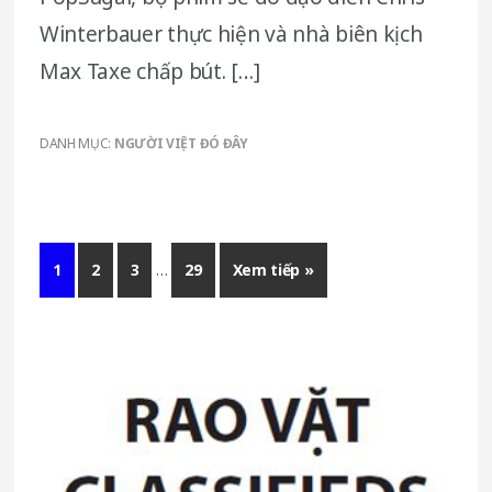
Winterbauer thực hiện và nhà biên kịch
Max Taxe chấp bút. […]
DANH MỤC:
NGƯỜI VIỆT ĐÓ ĐÂY
Interim
Go
1
Go
2
Go
3
…
Go
29
Xem tiếp »
pages
to
to
to
to
omitted
page
page
page
page
Primary
Sidebar