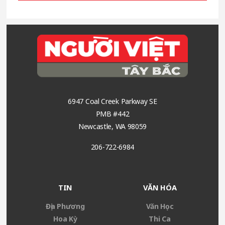
Footer
6947 Coal Creek Parkway SE
PMB #442
Newcastle, WA 98059
206-722-6984
TIN
VĂN HÓA
Địa Phương
Văn Học
Hoa Kỳ
Thi Ca