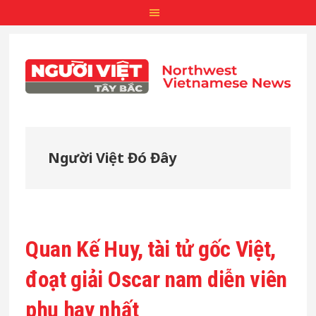
Skip
Skip
Skip
to
to
to
main
primary
footer
content
sidebar
Người Việt Đó Đây
Quan Kế Huy, tài tử gốc Việt,
đoạt giải Oscar nam diễn viên
phụ hay nhất