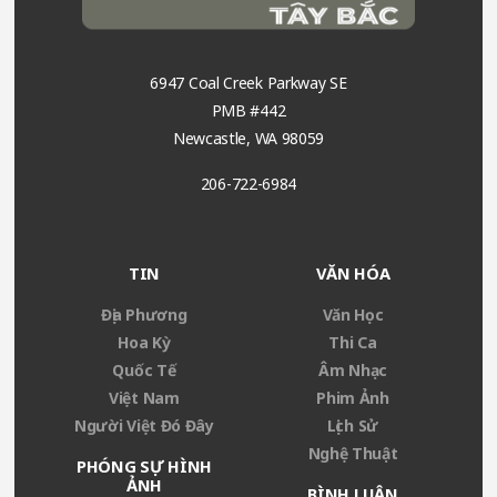
6947 Coal Creek Parkway SE
PMB #442
Newcastle, WA 98059
206-722-6984
TIN
VĂN HÓA
Địa Phương
Văn Học
Hoa Kỳ
Thi Ca
Quốc Tế
Âm Nhạc
Việt Nam
Phim Ảnh
Người Việt Đó Đây
Lịch Sử
Nghệ Thuật
PHÓNG SỰ HÌNH
ẢNH
BÌNH LUẬN