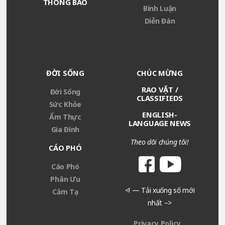
THÔNG BÁO
Bình Luận
Diễn Đàn
ĐỜI SỐNG
CHÚC MỪNG
RAO VẶT /
Đời Sống
CLASSIFIEDS
Sức Khỏe
ENGLISH-
Ẩm Thực
LANGUAGE NEWS
Gia Đình
Theo dõi chúng tôi!
CÁO PHÓ
Cáo Phó
Phân Ưu
<! — Tải xuống số mới
Cảm Tạ
nhất –>
Privacy Policy