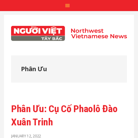
Skip
Skip
Skip
to
to
to
main
primary
footer
content
sidebar
Phân Ưu
Phân Ưu: Cụ Cố Phaolô Đào
Xuân Trinh
JANUARY 12, 2022