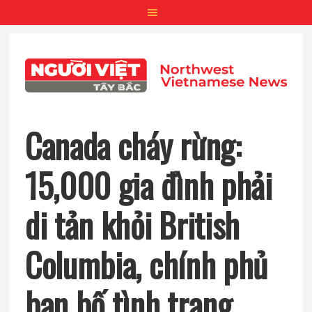
Skip
Skip
Skip
to
to
to
main
primary
footer
content
sidebar
Canada cháy rừng:
15,000 gia đình phải
di tản khỏi British
Columbia, chính phủ
ban bố tình trạng