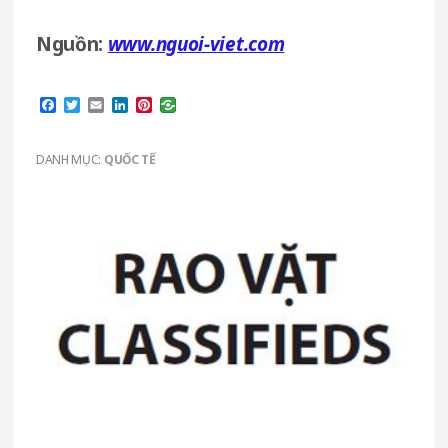
Nguồn:
www.nguoi-viet.com
Facebook
Twitter
Email
LinkedIn
Pinterest
DANH MỤC:
QUỐC TẾ
Primary
Sidebar