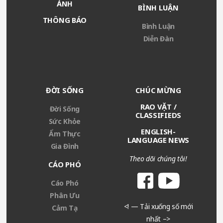
ẢNH
BÌNH LUẬN
THÔNG BÁO
Bình Luận
Diễn Đàn
ĐỜI SỐNG
CHÚC MỪNG
RAO VẶT /
Đời Sống
CLASSIFIEDS
Sức Khỏe
ENGLISH-
Ẩm Thực
LANGUAGE NEWS
Gia Đình
Theo dõi chúng tôi!
CÁO PHÓ
Cáo Phó
Phân Ưu
<! — Tải xuống số mới
Cảm Tạ
nhất –>