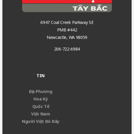
6947 Coal Creek Parkway SE
PMB #442
Newcastle, WA 98059
206-722-6984
TIN
Địa Phương
Hoa Kỳ
Quốc Tế
Việt Nam
Người Việt Đó Đây