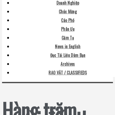
Doanh Nghiệp
Chúc Mừng
Cáo Phó
Phân Ưu
Cảm Tạ
News in English
Đọc Tài Liệu Dùm Bạn
Archives
RAO VẶT / CLASSIFIEDS
Hàng trăm