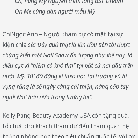
Chị Pang Mỹ Nguyên trình làng BST Dream
On Me cùng dàn người mẫu Mỹ
Chị Ngọc Anh – Người tham dự có mặt tại sự
kiện chia sẻ:
“Đây quả thật là lần đầu tiên tôi được
chứng kiến một Nail Show ấn tượng như thế này, là
điều cực kì “hiếm có khó tìm” tại bất cứ nơi đâu trên
nước Mỹ. Tôi đã đăng kí theo học tại trường và hi
vọng rằng là sẽ ngày càng cải thiện, nâng cấp tay
nghề Nail hơn nữa trong tương lai”.
Kelly Pang Beauty Academy USA còn tặng quà,
tổ chức cho khách tham dự đến tham quan hệ
thống phòng học theo tiêu chuẩn quốc tế, với cơ