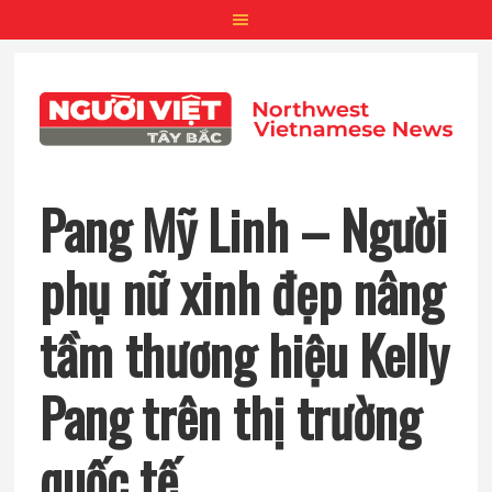
Skip
Skip
Skip
to
to
to
main
primary
footer
content
sidebar
Pang Mỹ Linh – Người
phụ nữ xinh đẹp nâng
tầm thương hiệu Kelly
Pang trên thị trường
quốc tế