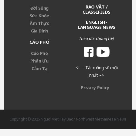
RAO VẶT /
Đời Sống
CLASSIFIEDS
Sức Khỏe
ENGLISH-
Ẩm Thực
LANGUAGE NEWS
Gia Đình
Theo dõi chúng tôi!
CÁO PHÓ
Cáo Phó
Phân Ưu
<! — Tải xuống số mới
Cảm Tạ
nhất –>
Privacy Policy
Copyright © 2026 Nguoi Viet Tay Bac / Northwest Vietnamese News